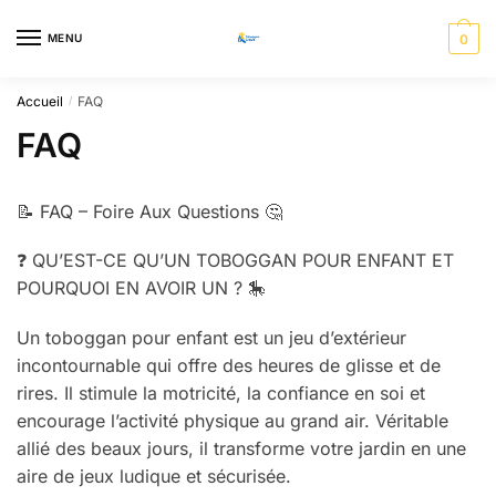
Skip
Skip
to
to
MENU
0
navigation
content
Accueil
FAQ
/
FAQ
📝 FAQ – Foire Aux Questions 🤔
❓ QU’EST-CE QU’UN TOBOGGAN POUR ENFANT ET
POURQUOI EN AVOIR UN ? 🎠
Un toboggan pour enfant est un jeu d’extérieur
incontournable qui offre des heures de glisse et de
rires. Il stimule la motricité, la confiance en soi et
encourage l’activité physique au grand air. Véritable
allié des beaux jours, il transforme votre jardin en une
aire de jeux ludique et sécurisée.