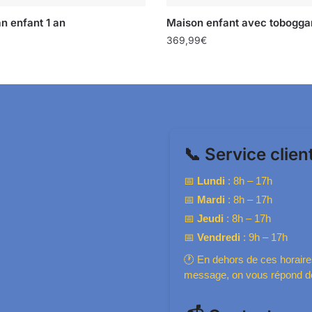
n enfant 1 an
Maison enfant avec tobogga
369,99
€
📞 Service clien
📅
Lundi
: 8h – 17h
📅
Mardi
: 8h – 17h
📅
Jeudi
: 8h – 17h
📅
Vendredi
: 9h – 17h
🕐 En dehors de ces horaire
message, on vous répond dè