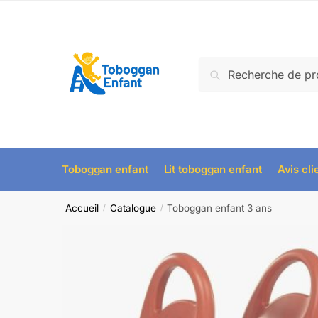
Skip
Skip
to
to
navigation
content
Recherche
Recherche
pour :
Toboggan enfant
Lit toboggan enfant
Avis cli
Accueil
Catalogue
Toboggan enfant 3 ans
/
/