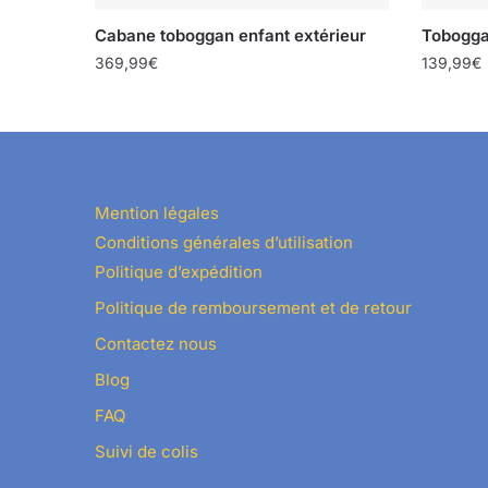
Cabane toboggan enfant extérieur
Tobogga
369,99
€
139,99
€
Mention légales
Conditions générales d’utilisation
Politique d’expédition
Politique de remboursement et de retour
Contactez nous
Blog
FAQ
Suivi de colis