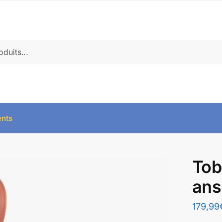
ents
Tob
ans
179,99