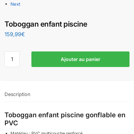
Next
Toboggan enfant piscine
159,99
€
quantité
Ajouter au panier
de
Toboggan
enfant
piscine
Description
Toboggan enfant piscine gonflable en
PVC
Matériau : PVC multicouche renforcé