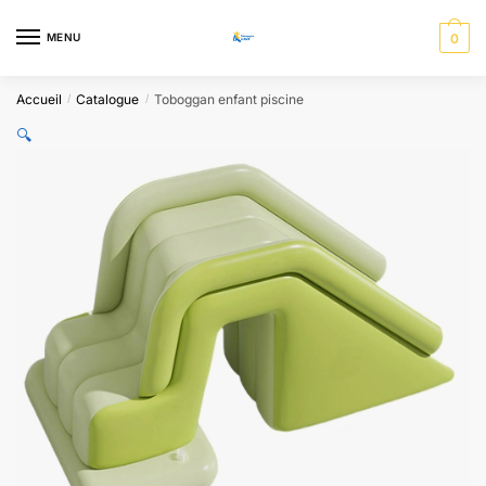
Skip
Skip
to
to
MENU
0
navigation
content
Accueil
Catalogue
Toboggan enfant piscine
/
/
🔍